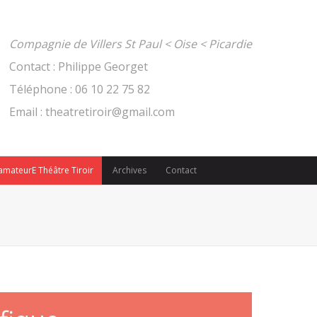
Compagnie de Villers St Paul < Oise < Picardie
Contact : Philippe Georget
Téléphone : 06 10 22 75 82
Email : theatretiroir@gmail.com
mateurE Théâtre Tiroir
Archives
Contact