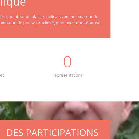
fique
hère, amateur de plaisirs délicats comme amateur de
e amateur, de par sa proximité, peut avoir une réponse
0
et
représentations
DES PARTICIPATIONS