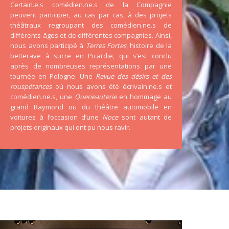
Certain.e.s comédien.ne.s de la Compagnie
peuvent participer, au cas par cas, à des projets
théâtraux regroupant des comédien.ne.s de
différents âges et de différentes compagnies. Ainsi,
nous avons participé à
Terres Fortes
, histoire de la
betterave à sucre en Picardie, qui s’est conclu
après de nombreuses représentations par une
tournée en Pologne. Une
Revue des désirs et des
rouspétances
où nous avons été écrivain.ne.s et
comédien.ne.s, une
Queneauterie
en hommage au
grand Raymond ou du théâtre automobile en
voitures à l’occasion d’une
Noce
sont autant de
projets originaux qui ont pu nous ravir.