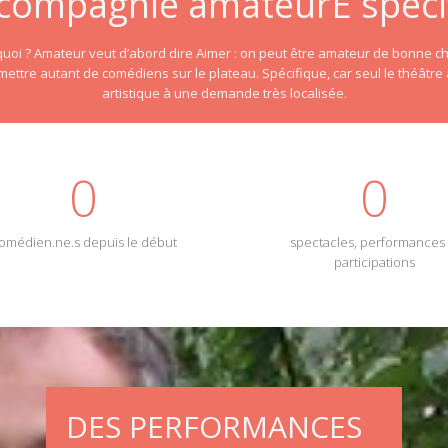
compagnie amateurE spéci
quoi ? Amateur veut d’abord dire Aimer : on peut être amateur de bonne c
 mettre autant de comédiens sur le plateau. Spécifique, car seul le théâtr
artistique à une demande très localisée.
0
0
omédien.ne.s depuis le début
spectacles, performances 
participations
DES PERFORMANCES