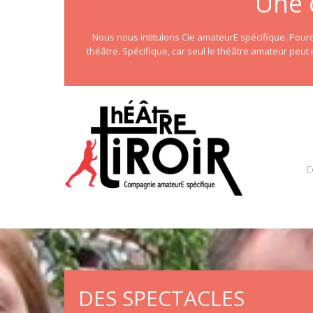
Une 
Nous nous intitulons Cie amateurE spécifique. Pour
théâtre. Spécifique, car seul le théâtre amateur peut
C
DES SPECTACLES