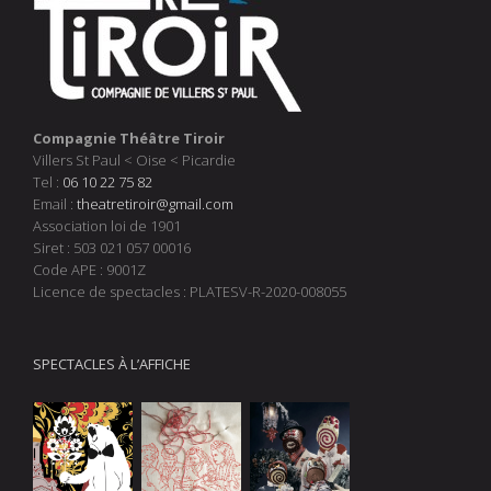
Compagnie Théâtre Tiroir
Villers St Paul < Oise < Picardie
Tel :
06 10 22 75 82
Email :
theatretiroir@gmail.com
Association loi de 1901
Siret : 503 021 057 00016
Code APE : 9001Z
Licence de spectacles : PLATESV-R-2020-008055
SPECTACLES À L’AFFICHE