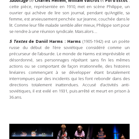
Sabotage
de
Charles Hellem, William Valcros
et
Pol d’Estoc
:
cette pièce, représentée en 1910, met en scène Philippe, un
ouvrier qui achève de lire son journal, pendant qu’Angèle, sa
femme, est anxieusement penchée sur Jeanne, couchée dans le
lit. Comme leur fille malade semble aller mieux, Philippe sort pour
se rendre à une réunion syndicale. Mais alors …
5 Textes
de Daniil Harms : Harms
(1905-1942) est un poète
russe du début de l’ère soviétique considéré comme un
précurseur de l’absurde. Le monde de Harms est imprévisible et
désordonné, ses personnages répétant sans fin les mêmes
actions ou se comportant de façon irrationnelle, des histoires
linéaires commençant à se développer étant brutalement
interrompues par des incidents qui les font rebondir dans des
directions totalement inattendues. Accusé d’activités anti-
soviétiques, il est exilé en 1931, puis arrêté et meurt en prison à
36 ans.