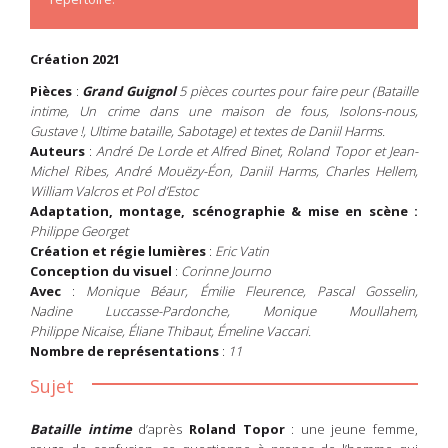
Création 2021
Pièces
:
Grand Guignol
5 pièces courtes pour faire peur (Bataille
intime, Un crime dans une maison de fous, Isolons-nous,
Gustave !, Ultime bataille, Sabotage) et textes de Daniil Harms.
Auteurs
:
André De Lorde et Alfred Binet, Roland Topor et Jean-
Michel Ribes, André Mouëzy-Éon, Daniil Harms, Charles Hellem,
William Valcros et Pol d’Estoc
Adaptation, montage, scénographie & mise en scène :
Philippe Georget
Création et régie lumières
:
Eric Vatin
Conception du visuel
:
Corinne Journo
Avec
:
Monique Béaur, Émilie Fleurence, Pascal Gosselin,
Nadine Luccasse-Pardonche, Monique Moullahem,
Philippe Nicaise, Éliane Thibaut, Émeline Vaccar
i.
Nombre de représentations
:
11
Sujet
Bataille intime
d’après
Roland Topor
: une jeune femme,