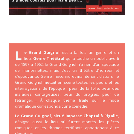
L
e
Grand Guignol
est à la fois un genre et un
lieu.
Genre Théâtral
qui a touché un public averti
de 1897 à 1962, le Grand Guignol n’a rien d’un spectacle
de marionnettes, mais c’est un théâtre d’horreur et
d’épouvante. Genre méconnu et maintenant disparu, le
Grand Guignol mettait en scène toutes les peurs et les
interrogations de l’époque : peur de la folie, peur des
maladies contagieuses, peur du progrès, peur de
l’étranger…. À chaque thème traité sur le mode
dramatique correspondait une comédie.
Le Grand Guignol, situé impasse Chaptal à Pigalle,
désigne aussi le lieu où furent montés les pièces
comiques et les drames terrifiants appartenant à ce
répertoire.