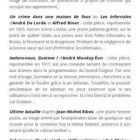
rouge de confusion, se questionne à propos de l’homme qui
occupe son appartement…
Un crime dans une maison de fous
ou
Les Infernales
d’
André De Lorde
et
Alfred Binet
: cette pièce, représentée
en 1925, met en scène Louise, une jeune patiente guérie, sur le
point de quitter l’asile, aux prises avec trois folles infernales, la
Bossu, la Normand et la Borgnesse. Profitant de la négligence de
la bonne sœur qui sert d’infirmière, les infernales …
Isolons-nous, Gustave !
d’
André Mouëzy-Éon
: cette pièce,
représentée en 1917, est une comédie servant de contrepoint
aux drames dans la programmation du Grand-Guignol. Par une
nuit d’orage, Germaine et sa bonne, terrorisées, cherchent à se
garantir de la foudre grâce à un talisman. Toutefois, le pouvoir
amulettique de ce talisman ne peut s’exercer que si ses
utilisateurs n’ont rien à se reprocher. Et c’est bien là le problème
car Gustave …
Ultime bataille
d’après
Jean-Michel Ribes
: une jeune femme
assise, au visage animé par l’exaspération lasse de quelqu’un qui
écoute pour la centième fois la même histoire, annonce à son
amant qu’elle le « laisse tomber ».